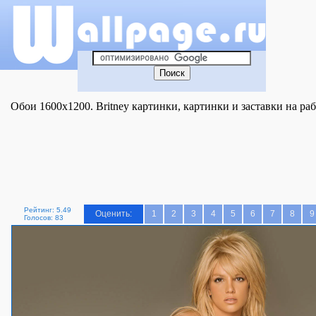
Обои 1600x1200. Britney картинки, картинки и заставки на раб
Рейтинг: 5.49
Оценить:
1
2
3
4
5
6
7
8
9
Голосов: 83