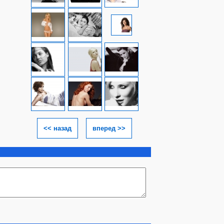
<< назад
вперед >>