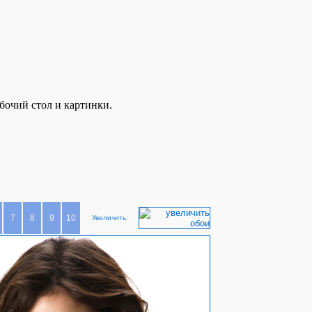
бочий стол и картинки.
7
8
9
10
Увеличить: