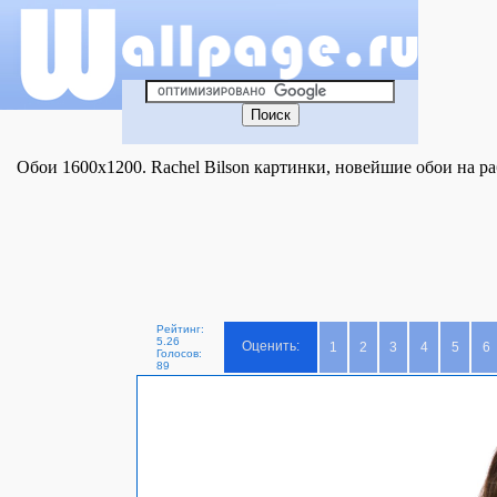
Обои 1600x1200. Rachel Bilson картинки, новейшие обои на ра
Рейтинг:
5.26
Оценить:
1
2
3
4
5
6
Голосов:
89