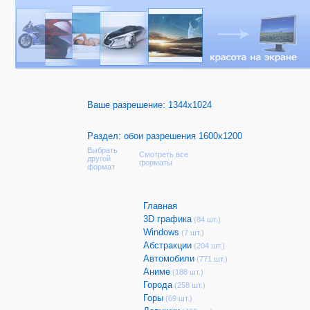
Ваше разрешение:
1344x1024
Раздел: обои разрешения 1600x1200
Выбрать
Смотреть все
другой
форматы
формат
Главная
3D графика
(84 шт.)
Windows
(7 шт.)
Абстракции
(204 шт.)
Автомобили
(771 шт.)
Аниме
(188 шт.)
Города
(258 шт.)
Горы
(69 шт.)