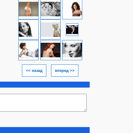
<< назад
вперед >>