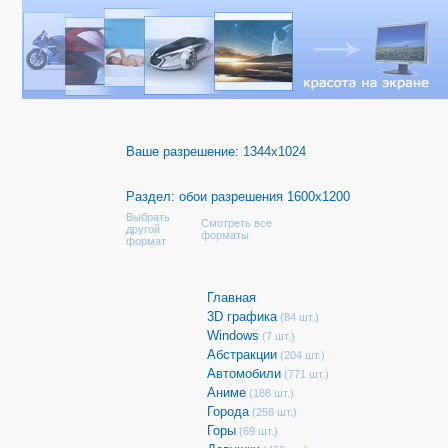
Ваше разрешение:
1344x1024
Раздел: обои разрешения 1600x1200
Выбрать
Смотреть все
другой
форматы
формат
Главная
3D графика
(84 шт.)
Windows
(7 шт.)
Абстракции
(204 шт.)
Автомобили
(771 шт.)
Аниме
(188 шт.)
Города
(258 шт.)
Горы
(69 шт.)