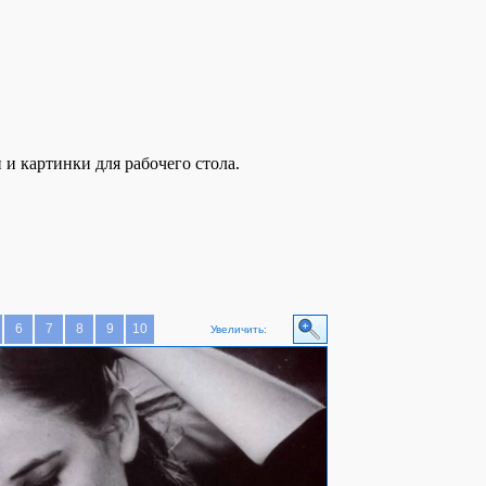
и картинки для рабочего стола.
6
7
8
9
10
Увеличить: