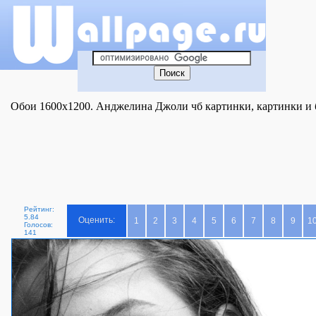
Обои 1600x1200. Анджелина Джоли чб картинки, картинки и б
Рейтинг:
5.84
Оценить:
1
2
3
4
5
6
7
8
9
1
Голосов:
141