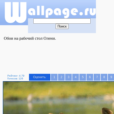
Обои на рабочий стол Олени.
Рейтинг: 4.79
Оценить:
1
2
3
4
5
6
7
8
9
Голосов: 126