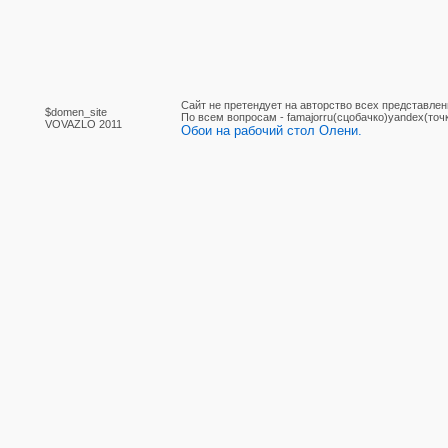
Сайт не претендует на авторство всех представлен
$domen_site
По вcем вопросам - famajorru(сцобачко)yandex(точ
VOVAZLO 2011
Обои на рабочий стол Олени.