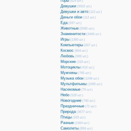
Горы
(524 шт.)
Девушки
(3502 шт.)
Девушки и авто
(112 шт.)
Деньги обои
(112 шт.)
Еда
(937 шт.)
Животные
(5086 шт.)
Знаменитости
(3468 шт.)
Игры
(1380 шт.)
Компьютеры
(607 шт.)
Космос
(804 шт.)
Любовь
(589 шт.)
Морские
(318 шт.)
Мотоциклы
(416 шт.)
Мужчины
(785 шт.)
Музыка обои
(1248 шт.)
Мультфильмы
(1090 шт.)
Насекомые
(79 шт.)
Небо
(528 шт.)
Новогодние
(790 шт.)
Праздничные
(71 шт.)
Природа
(3677 шт.)
Птицы
(183 шт.)
Разные
(2364 шт.)
Самолеты
(959 шт.)