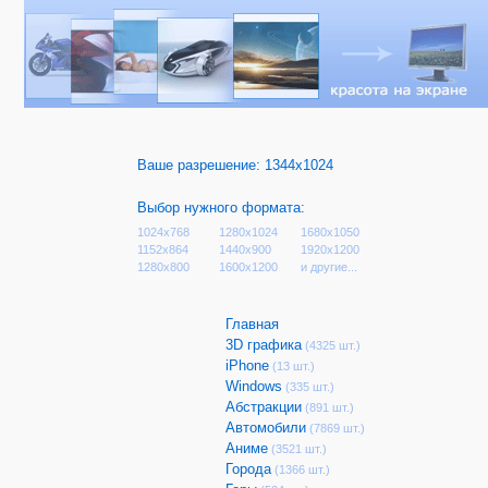
Ваше разрешение:
1344x1024
Выбор нужного формата:
1024x768
1280x1024
1680x1050
1152x864
1440x900
1920x1200
1280x800
1600x1200
и другие...
Главная
3D графика
(4325 шт.)
iPhone
(13 шт.)
Windows
(335 шт.)
Абстракции
(891 шт.)
Автомобили
(7869 шт.)
Аниме
(3521 шт.)
Города
(1366 шт.)