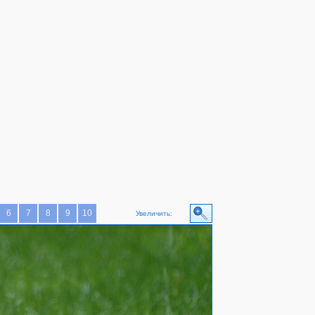
6
7
8
9
10
Увеличить: