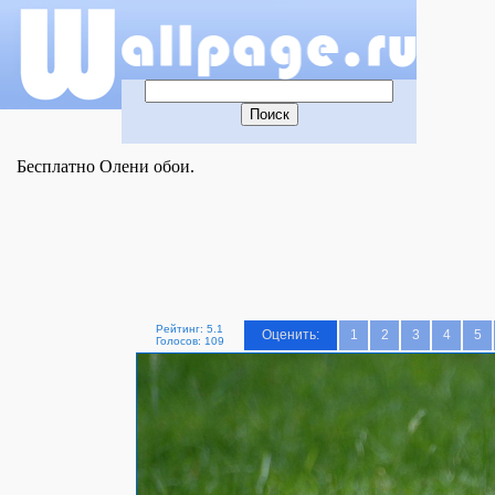
Бесплатно Олени обои.
Рейтинг: 5.1
Оценить:
1
2
3
4
5
Голосов: 109