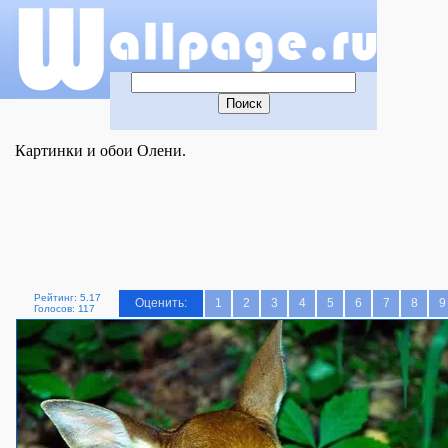
Картинки и обои Олени.
Рейтинг: 5.17
Оценить:
1
2
3
4
5
6
7
8
9
Голосов: 117