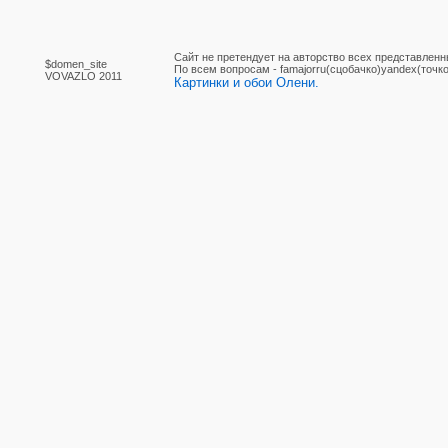
Сайт не претендует на авторство всех представленн
$domen_site
По вcем вопросам - famajorru(сцобачко)yandex(точко
VOVAZLO 2011
Картинки и обои Олени.