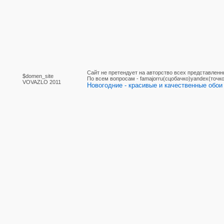
Сайт не претендует на авторство всех представленн
$domen_site
По вcем вопросам - famajorru(сцобачко)yandex(точко
VOVAZLO 2011
Новогодние - красивые и качественные обои 