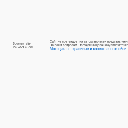
Сайт не претендует на авторство всех представленн
$domen_site
По вcем вопросам - famajorru(сцобачко)yandex(точко
VOVAZLO 2011
Мотоциклы - красивые и качественные обои 