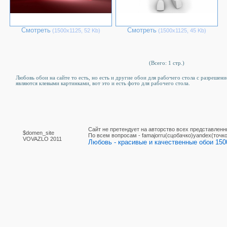
Смотреть
Смотреть
(1500х1125, 52 Kb)
(1500х1125, 45 Kb)
(Всего: 1 стр.)
Любовь обои на сайте то есть, но есть и другие обои для рабочего стола c разрешен
являются клевыми картинками, вот это и есть фото для рабочего стола.
Сайт не претендует на авторство всех представленн
$domen_site
По вcем вопросам - famajorru(сцобачко)yandex(точко
VOVAZLO 2011
Любовь - красивые и качественные обои 1500