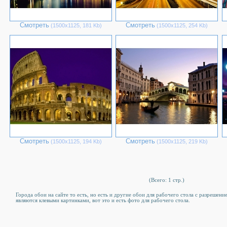
Смотреть
Смотреть
(1500х1125, 181 Kb)
(1500х1125, 254 Kb)
Смотреть
Смотреть
(1500х1125, 194 Kb)
(1500х1125, 219 Kb)
(Всего: 1 стр.)
Города обои на сайте то есть, но есть и другие обои для рабочего стола c разрешен
являются клевыми картинками, вот это и есть фото для рабочего стола.