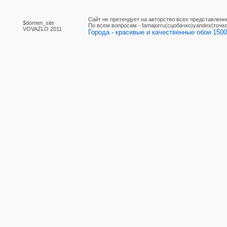
Сайт не претендует на авторство всех представленн
$domen_site
По вcем вопросам - famajorru(сцобачко)yandex(точко
VOVAZLO 2011
Города - красивые и качественные обои 1500