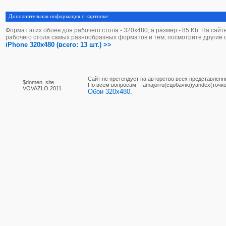
Дополнительная информация о картинке:
Формат этих обоев для рабочего стола - 320х480, а размер - 85 Kb. На сай
рабочего стола самых разнообразных форматов и тем, посмотрите другие 
iPhone 320x480 (всего: 13 шт.) >>
Сайт не претендует на авторство всех представленн
$domen_site
По вcем вопросам - famajorru(сцобачко)yandex(точко
VOVAZLO 2011
Обои 320x480.