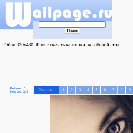
Обои 320x480. iPhone скачать картинки на рабочий стол.
Рейтинг: 5
Оценить:
1
2
3
4
5
6
7
8
9
Голосов: 203