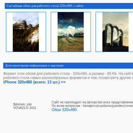
Случайные обои для рабочего стола 320x480 с сайта:
Дополнительная информация о картинке:
Формат этих обоев для рабочего стола - 320х480, а размер - 85 Kb. На сай
рабочего стола самых разнообразных форматов и тем, посмотрите другие 
iPhone 320x480 (всего: 13 шт.) >>
Сайт не претендует на авторство всех представленн
$domen_site
По вcем вопросам - famajorru(сцобачко)yandex(точко
VOVAZLO 2011
Обои 320x480.