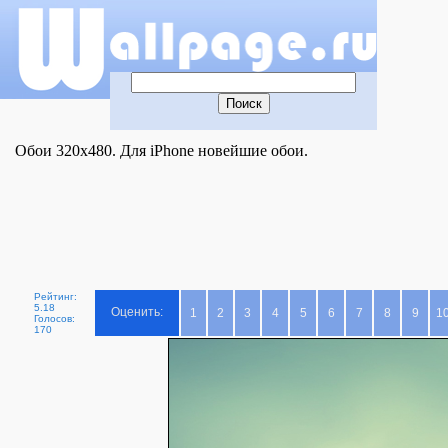
Обои 320x480. Для iPhone новейшие обои.
Рейтинг:
5.18
Оценить:
1
2
3
4
5
6
7
8
9
1
Голосов:
170