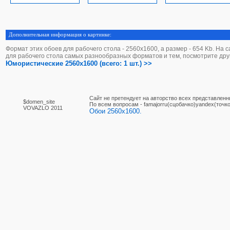
Дополнительная информация о картинке:
Формат этих обоев для рабочего стола - 2560х1600, а размер - 654 Kb. На 
для рабочего стола самых разнообразных форматов и тем, посмотрите дру
Юмористические 2560x1600 (всего: 1 шт.) >>
Сайт не претендует на авторство всех представленн
$domen_site
По вcем вопросам - famajorru(сцобачко)yandex(точко
VOVAZLO 2011
Обои 2560x1600.