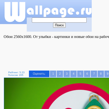
Обои 2560x1600. От улыбки - картинки и новые обои на рабоч
Рейтинг: 5.23
Оценить:
1
2
3
4
5
6
7
8
9
Голосов: 205