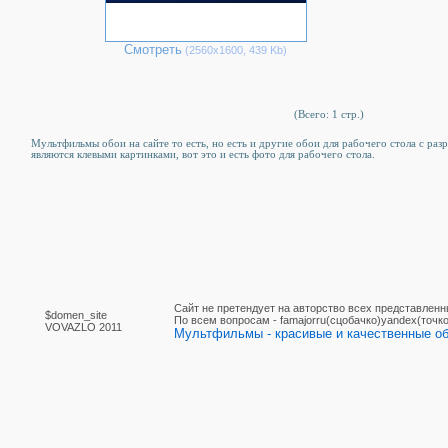
Смотреть
(2560х1600, 439 Kb)
(Всего: 1 стр.)
Мультфильмы обои на сайте то есть, но есть и другие обои для рабочего стола c ра
являются клевыми картинками, вот это и есть фото для рабочего стола.
Сайт не претендует на авторство всех представленн
$domen_site
По вcем вопросам - famajorru(сцобачко)yandex(точко
VOVAZLO 2011
Мультфильмы - красивые и качественные обо