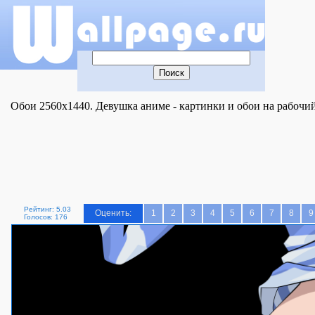
Обои 2560x1440. Девушка аниме - картинки и обои на рабочий
Рейтинг: 5.03
Оценить:
1
2
3
4
5
6
7
8
9
Голосов: 176