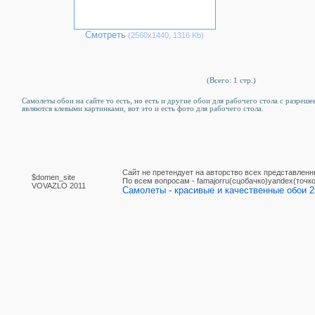
Смотреть
(2560х1440, 1316 Kb)
(Всего: 1 стр.)
Самолеты обои на сайте то есть, но есть и другие обои для рабочего стола c разреш
являются клевыми картинками, вот это и есть фото для рабочего стола.
Сайт не претендует на авторство всех представленн
$domen_site
По вcем вопросам - famajorru(сцобачко)yandex(точко
VOVAZLO 2011
Самолеты - красивые и качественные обои 2