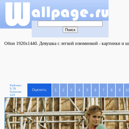
Обои 1920x1440. Девушка с легкой изюминкой - картинки и ш
Рейтинг:
5.78
Оценить:
1
2
3
4
5
6
7
8
9
1
Голосов:
123