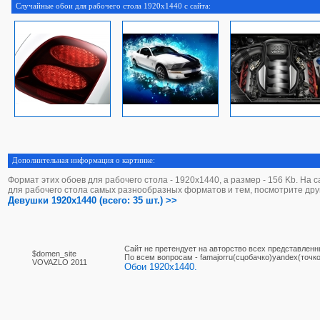
Случайные обои для рабочего стола 1920x1440 с сайта:
Дополнительная информация о картинке:
Формат этих обоев для рабочего стола - 1920х1440, а размер - 156 Kb. На 
для рабочего стола самых разнообразных форматов и тем, посмотрите дру
Девушки 1920x1440 (всего: 35 шт.) >>
Сайт не претендует на авторство всех представленн
$domen_site
По вcем вопросам - famajorru(сцобачко)yandex(точко
VOVAZLO 2011
Обои 1920x1440.