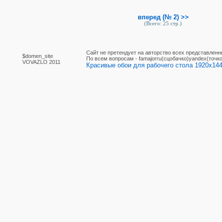
вперед (№ 2) >>
(Всего: 25 стр.)
Сайт не претендует на авторство всех представленн
$domen_site
По вcем вопросам - famajorru(сцобачко)yandex(точко
VOVAZLO 2011
Красивые обои для рабочего стола 1920x144