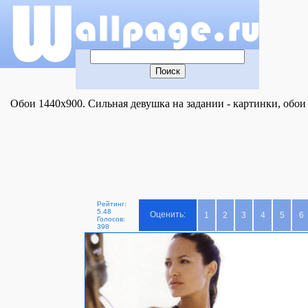
Обои 1440x900. Сильная девушка на задании - картинки, обои
Рейтинг:
5.48
Оценить:
1
2
3
4
5
6
Голосов:
398