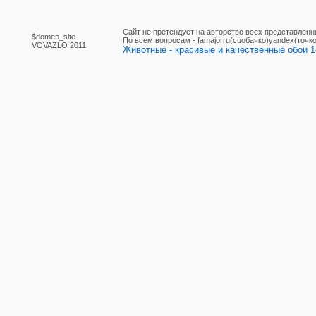
Сайт не претендует на авторство всех представленн
$domen_site
По вcем вопросам - famajorru(сцобачко)yandex(точко
VOVAZLO 2011
Животные - красивые и качественные обои 1