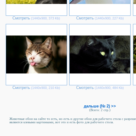
Смотреть
Смотреть
(1440х900, 373 Kb)
(1440х900, 227 Kb)
Смотреть
Смотреть
(1440х900, 210 Kb)
(1440х900, 484 Kb)
дальше (№ 2) >>
(Всего: 2 стр.)
Животные обои на сайте то есть, но есть и другие обои для рабочего стола c разреш
являются клевыми картинками, вот это и есть фото для рабочего стола.