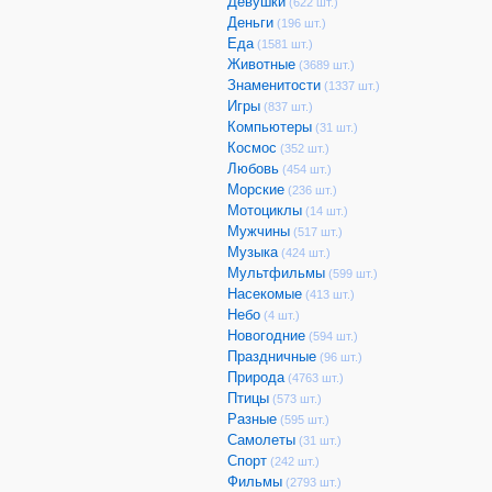
Девушки
(622 шт.)
Деньги
(196 шт.)
Еда
(1581 шт.)
Животные
(3689 шт.)
Знаменитости
(1337 шт.)
Игры
(837 шт.)
Компьютеры
(31 шт.)
Космос
(352 шт.)
Любовь
(454 шт.)
Морские
(236 шт.)
Мотоциклы
(14 шт.)
Мужчины
(517 шт.)
Музыка
(424 шт.)
Мультфильмы
(599 шт.)
Насекомые
(413 шт.)
Небо
(4 шт.)
Новогодние
(594 шт.)
Праздничные
(96 шт.)
Природа
(4763 шт.)
Птицы
(573 шт.)
Разные
(595 шт.)
Самолеты
(31 шт.)
Спорт
(242 шт.)
Фильмы
(2793 шт.)