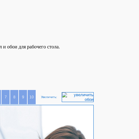
 и обои для рабочего стола.
7
8
9
10
Увеличить: