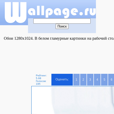
Обои 1280x1024. В белом гламурные картинки на рабочий стол
Рейтинг:
5.68
Оценить:
1
2
3
4
5
6
Голосов:
195