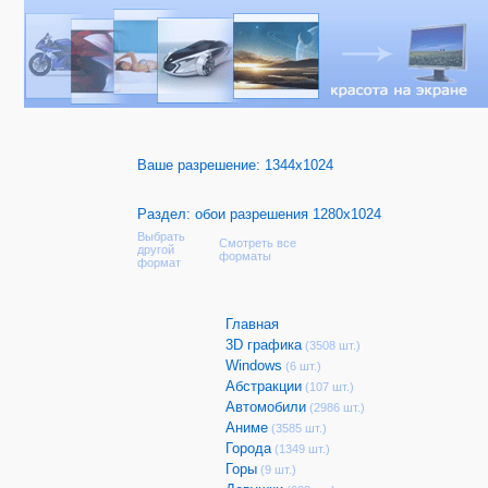
Ваше разрешение:
1344x1024
Раздел: обои разрешения 1280x1024
Выбрать
Смотреть все
другой
форматы
формат
Главная
3D графика
(3508 шт.)
Windows
(6 шт.)
Абстракции
(107 шт.)
Автомобили
(2986 шт.)
Аниме
(3585 шт.)
Города
(1349 шт.)
Горы
(9 шт.)