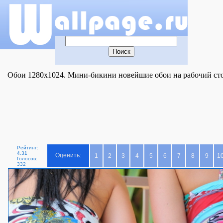
Обои 1280x1024. Мини-бикини новейшие обои на рабочий сто
Рейтинг:
4.31
Оценить:
1
2
3
4
5
6
7
8
9
1
Голосов:
332