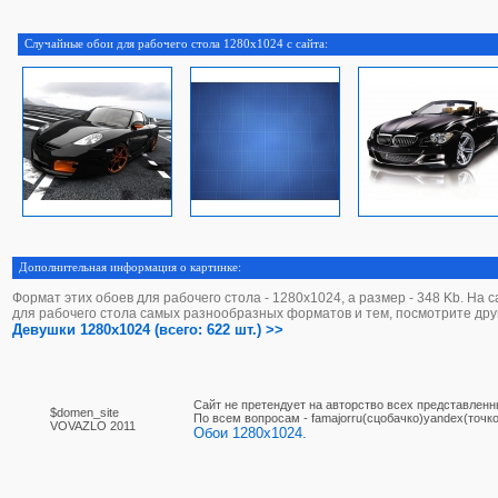
Случайные обои для рабочего стола 1280x1024 с сайта:
Дополнительная информация о картинке:
Формат этих обоев для рабочего стола - 1280х1024, а размер - 348 Kb. На 
для рабочего стола самых разнообразных форматов и тем, посмотрите дру
Девушки 1280x1024 (всего: 622 шт.) >>
Сайт не претендует на авторство всех представленн
$domen_site
По вcем вопросам - famajorru(сцобачко)yandex(точко
VOVAZLO 2011
Обои 1280x1024.