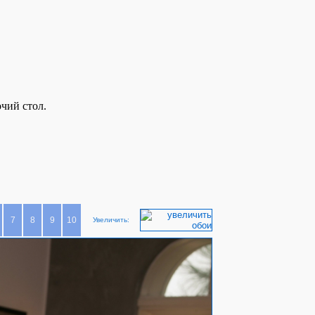
очий стол.
7
8
9
10
Увеличить: