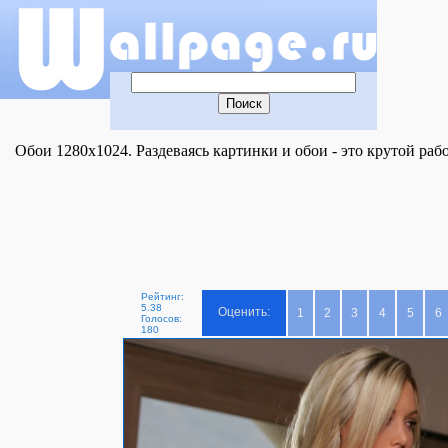
Обои 1280x1024. Раздеваясь картинки и обои - это крутой раб
Рейтинг:
5.38
Оценить:
1
2
3
4
5
6
Голосов:
180