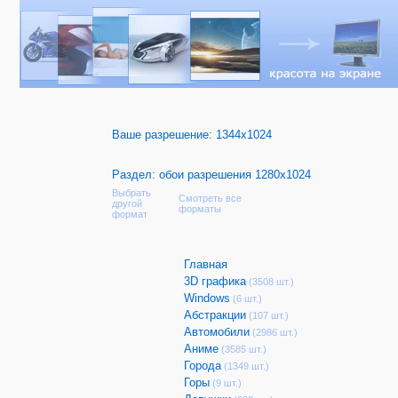
Ваше разрешение:
1344x1024
Раздел: обои разрешения 1280x1024
Выбрать
Смотреть все
другой
форматы
формат
Главная
3D графика
(3508 шт.)
Windows
(6 шт.)
Абстракции
(107 шт.)
Автомобили
(2986 шт.)
Аниме
(3585 шт.)
Города
(1349 шт.)
Горы
(9 шт.)