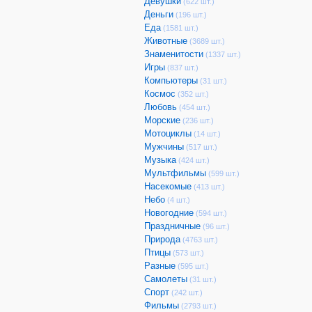
Девушки
(622 шт.)
Деньги
(196 шт.)
Еда
(1581 шт.)
Животные
(3689 шт.)
Знаменитости
(1337 шт.)
Игры
(837 шт.)
Компьютеры
(31 шт.)
Космос
(352 шт.)
Любовь
(454 шт.)
Морские
(236 шт.)
Мотоциклы
(14 шт.)
Мужчины
(517 шт.)
Музыка
(424 шт.)
Мультфильмы
(599 шт.)
Насекомые
(413 шт.)
Небо
(4 шт.)
Новогодние
(594 шт.)
Праздничные
(96 шт.)
Природа
(4763 шт.)
Птицы
(573 шт.)
Разные
(595 шт.)
Самолеты
(31 шт.)
Спорт
(242 шт.)
Фильмы
(2793 шт.)