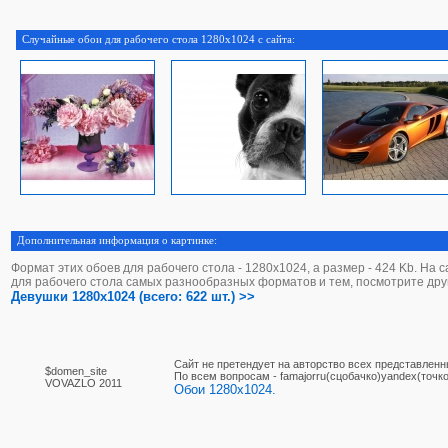
Случайные обои для рабочего стола 1280x1024 с сайта:
Дополнительная информация о картинке:
Формат этих обоев для рабочего стола - 1280х1024, а размер - 424 Kb. На 
для рабочего стола самых разнообразных форматов и тем, посмотрите дру
Девушки 1280x1024 (всего: 622 шт.) >>
Сайт не претендует на авторство всех представленн
$domen_site
По вcем вопросам - famajorru(сцобачко)yandex(точко
VOVAZLO 2011
Обои 1280x1024.