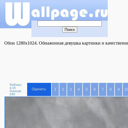
Обои 1280x1024. Обнаженная девушка картинки и качественны
Рейтинг:
4.15
Оценить:
1
2
3
4
5
6
7
8
9
1
Голосов:
233