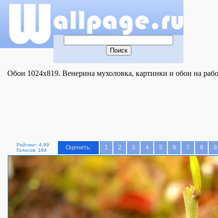
Обои 1024x819. Венерина мухоловка, картинки и обои на раб
Рейтинг: 4.99
Оценить:
1
2
3
4
5
6
7
8
9
Голосов: 184