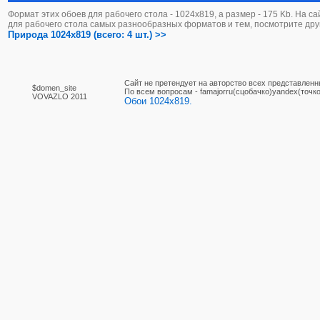
Формат этих обоев для рабочего стола - 1024х819, а размер - 175 Kb. На с
для рабочего стола самых разнообразных форматов и тем, посмотрите дру
Природа 1024x819 (всего: 4 шт.) >>
Сайт не претендует на авторство всех представленн
$domen_site
По вcем вопросам - famajorru(сцобачко)yandex(точко
VOVAZLO 2011
Обои 1024x819.