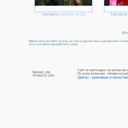
Смотреть
Смотреть
(1024х819, 69 Kb)
(Все
Цветы обои на сайте то есть, но есть и другие обои для рабочего стол
это и есть фото для рабочего стола.
Сайт не претендует на авторство
$domen_site
По вcем вопросам - famajorru(сцо
VOVAZLO 2011
Цветы - красивые и качестве