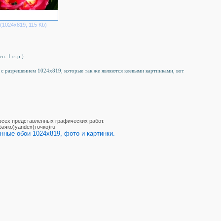
(1024х819, 115 Kb)
го: 1 стр.)
а c разрешением 1024x819, которые так же являются клевыми картинками, вот
 всех представленных графических работ.
бачко)yandex(точко)ru
нные обои 1024x819, фото и картинки.