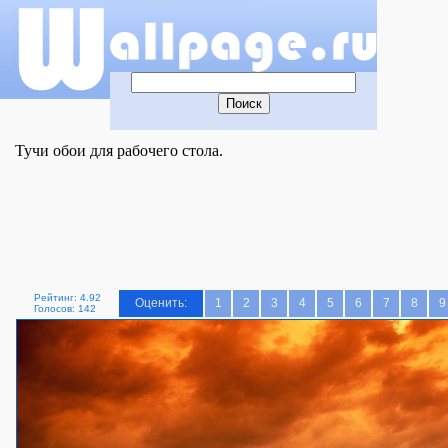
Тучи обои для рабочего стола.
Рейтинг: 4.92
Оценить:
1
2
3
4
5
6
7
8
9
Голосов: 142