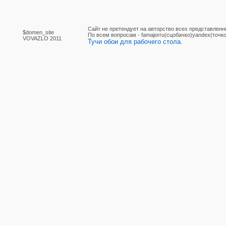
Сайт не претендует на авторство всех представленн
$domen_site
По вcем вопросам - famajorru(сцобачко)yandex(точко
VOVAZLO 2011
Тучи обои для рабочего стола.