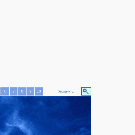
6
7
8
9
10
Увеличить: