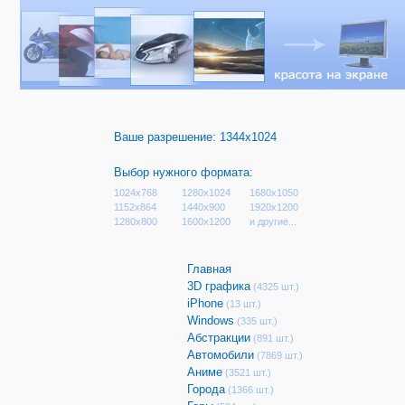
Ваше разрешение:
1344x1024
Выбор нужного формата:
1024x768
1280x1024
1680x1050
1152x864
1440x900
1920x1200
1280x800
1600x1200
и другие...
Главная
3D графика
(4325 шт.)
iPhone
(13 шт.)
Windows
(335 шт.)
Абстракции
(891 шт.)
Автомобили
(7869 шт.)
Аниме
(3521 шт.)
Города
(1366 шт.)