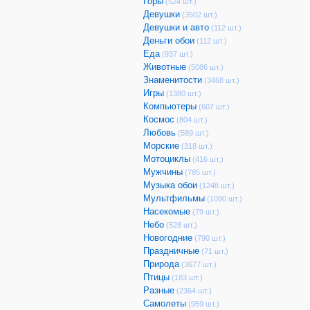
Горы
(524 шт.)
Девушки
(3502 шт.)
Девушки и авто
(112 шт.)
Деньги обои
(112 шт.)
Еда
(937 шт.)
Животные
(5086 шт.)
Знаменитости
(3468 шт.)
Игры
(1380 шт.)
Компьютеры
(607 шт.)
Космос
(804 шт.)
Любовь
(589 шт.)
Морские
(318 шт.)
Мотоциклы
(416 шт.)
Мужчины
(785 шт.)
Музыка обои
(1248 шт.)
Мультфильмы
(1090 шт.)
Насекомые
(79 шт.)
Небо
(528 шт.)
Новогодние
(790 шт.)
Праздничные
(71 шт.)
Природа
(3677 шт.)
Птицы
(183 шт.)
Разные
(2364 шт.)
Самолеты
(959 шт.)