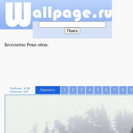
Бесплатно Реки обои.
Рейтинг: 4.68
Оценить:
1
2
3
4
5
6
7
8
9
Голосов: 114