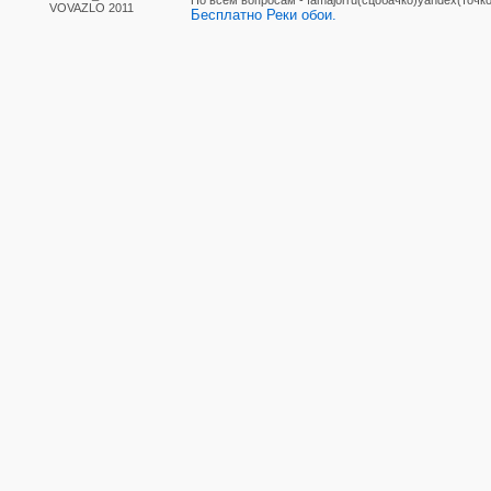
По вcем вопросам - famajorru(сцобачко)yandex(точко
VOVAZLO 2011
Бесплатно Реки обои.