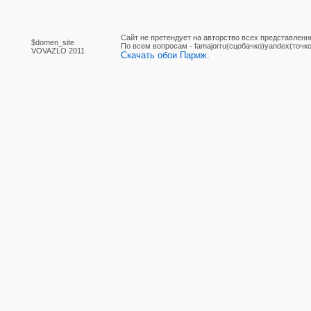
Сайт не претендует на авторство всех представленн
$domen_site
По вcем вопросам - famajorru(сцобачко)yandex(точко
VOVAZLO 2011
Скачать обои Париж.