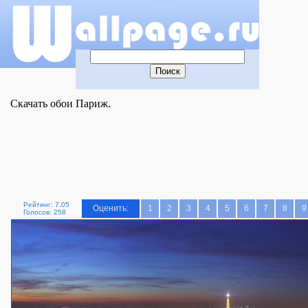
Скачать обои Париж.
Рейтинг: 7.05
Оценить:
1
2
3
4
5
6
7
8
9
Голосов: 258