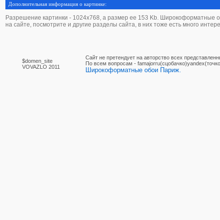
Дополнительная информация о картинке:
Разрешение картинки - 1024х768, а размер ее 153 Kb. Широкоформатные обо
на сайте, посмотрите и другие разделы сайта, в них тоже есть много интер
Сайт не претендует на авторство всех представленн
$domen_site
По вcем вопросам - famajorru(сцобачко)yandex(точко
VOVAZLO 2011
Широкоформатные обои Париж.