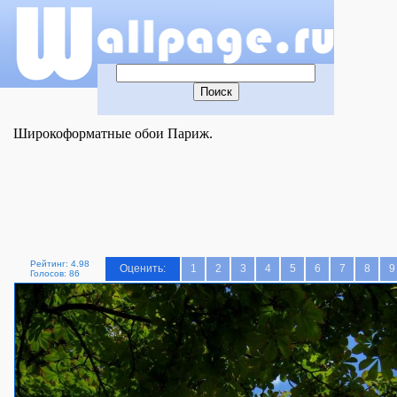
Широкоформатные обои Париж.
Рейтинг: 4.98
Оценить:
1
2
3
4
5
6
7
8
9
Голосов: 86