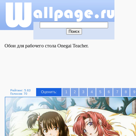
Обои для рабочего стола Onegai Teacher.
Рейтинг: 5.63
Оценить:
1
2
3
4
5
6
7
8
9
Голосов: 70