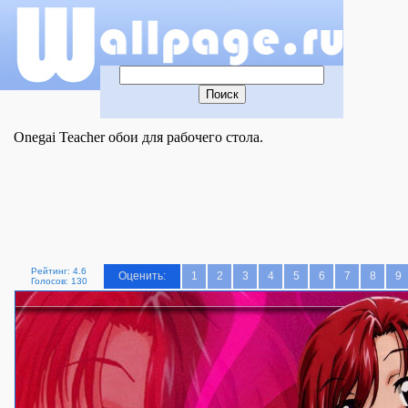
Onegai Teacher обои для рабочего стола.
Рейтинг: 4.6
Оценить:
1
2
3
4
5
6
7
8
9
Голосов: 130