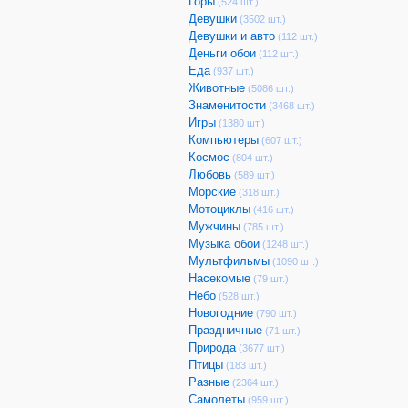
Горы
(524 шт.)
Девушки
(3502 шт.)
Девушки и авто
(112 шт.)
Деньги обои
(112 шт.)
Еда
(937 шт.)
Животные
(5086 шт.)
Знаменитости
(3468 шт.)
Игры
(1380 шт.)
Компьютеры
(607 шт.)
Космос
(804 шт.)
Любовь
(589 шт.)
Морские
(318 шт.)
Мотоциклы
(416 шт.)
Мужчины
(785 шт.)
Музыка обои
(1248 шт.)
Мультфильмы
(1090 шт.)
Насекомые
(79 шт.)
Небо
(528 шт.)
Новогодние
(790 шт.)
Праздничные
(71 шт.)
Природа
(3677 шт.)
Птицы
(183 шт.)
Разные
(2364 шт.)
Самолеты
(959 шт.)