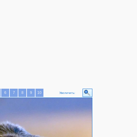
6
7
8
9
10
Увеличить: