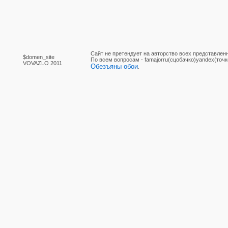
Сайт не претендует на авторство всех представлен
$domen_site
По вcем вопросам - famajorru(сцобачко)yandex(точк
VOVAZLO 2011
Обезъяны обои
.