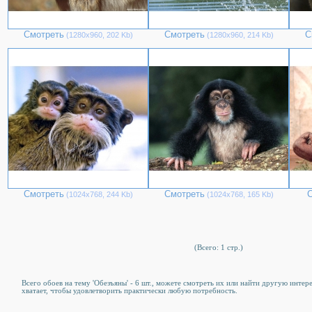
Смотреть
Смотреть
С
(1280х960, 202 Kb)
(1280х960, 214 Kb)
Смотреть
Смотреть
С
(1024х768, 244 Kb)
(1024х768, 165 Kb)
(Всего: 1 стр.)
Всего обоев на тему 'Обезъяны' - 6 шт., можете смотреть их или найти другую интер
хватает, чтобы удовлетворить практически любую потребность.