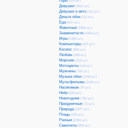
Горы
(524 шт.)
Девушки
(3502 шт.)
Девушки и авто
(112 шт.)
Деньги обои
(112 шт.)
Еда
(937 шт.)
Животные
(5086 шт.)
Знаменитости
(3468 шт.)
Игры
(1380 шт.)
Компьютеры
(607 шт.)
Космос
(804 шт.)
Любовь
(589 шт.)
Морские
(318 шт.)
Мотоциклы
(416 шт.)
Мужчины
(785 шт.)
Музыка обои
(1248 шт.)
Мультфильмы
(1090 шт.)
Насекомые
(79 шт.)
Небо
(528 шт.)
Новогодние
(790 шт.)
Праздничные
(71 шт.)
Природа
(3677 шт.)
Птицы
(183 шт.)
Разные
(2364 шт.)
Самолеты
(959 шт.)