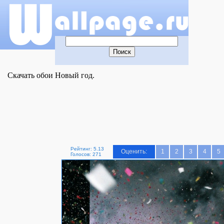
Скачать обои Новый год.
Рейтинг: 5.13
Оценить:
1
2
3
4
5
Голосов: 271