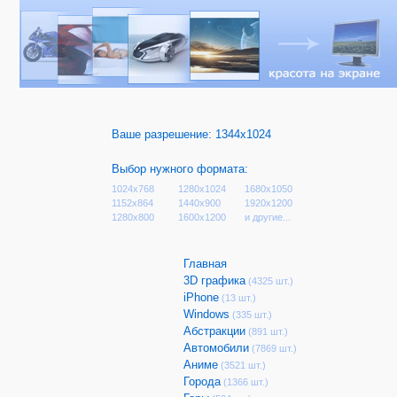
Ваше разрешение:
1344x1024
Выбор нужного формата:
1024x768
1280x1024
1680x1050
1152x864
1440x900
1920x1200
1280x800
1600x1200
и другие...
Главная
3D графика
(4325 шт.)
iPhone
(13 шт.)
Windows
(335 шт.)
Абстракции
(891 шт.)
Автомобили
(7869 шт.)
Аниме
(3521 шт.)
Города
(1366 шт.)