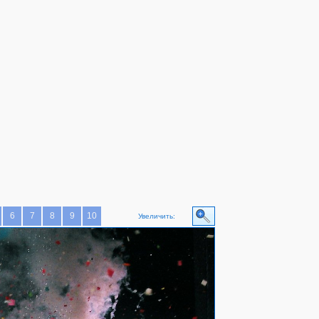
6
7
8
9
10
Увеличить: