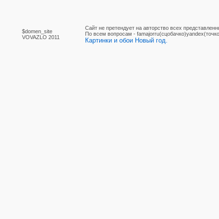
Сайт не претендует на авторство всех представленн
$domen_site
По вcем вопросам - famajorru(сцобачко)yandex(точко
VOVAZLO 2011
Картинки и обои Новый год.