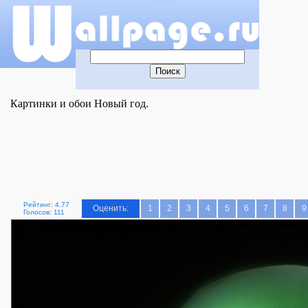
Картинки и обои Новый год.
Рейтинг: 4.77
Оценить:
1
2
3
4
5
6
7
8
9
Голосов: 111