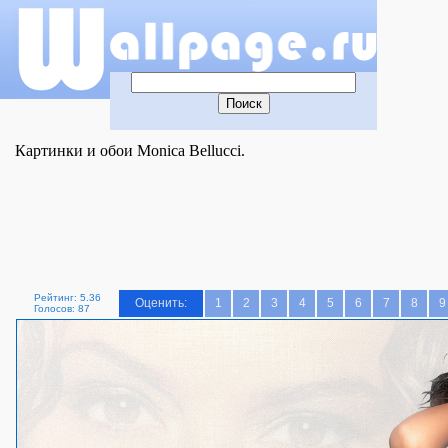
Картинки и обои Monica Bellucci.
Рейтинг: 5.36
Оценить:
1
2
3
4
5
6
7
8
9
Голосов: 87