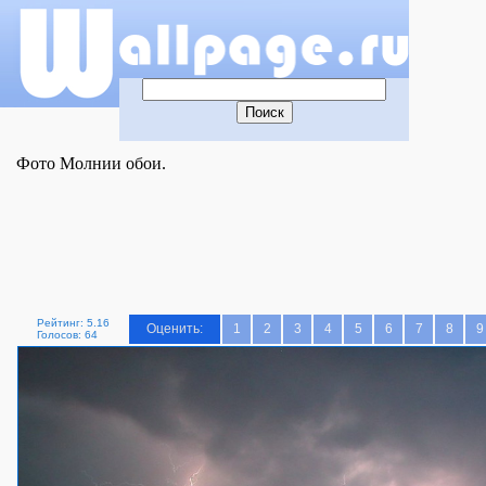
Фото Молнии обои.
Рейтинг: 5.16
Оценить:
1
2
3
4
5
6
7
8
9
Голосов: 64