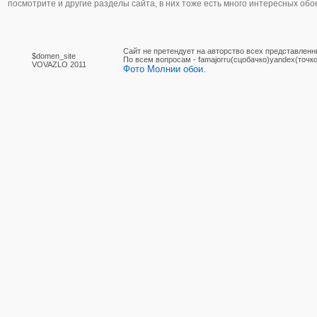
посмотрите и другие разделы сайта, в них тоже есть много интересных обо
Сайт не претендует на авторство всех представленн
$domen_site
По вcем вопросам - famajorru(сцобачко)yandex(точко
VOVAZLO 2011
Фото Молнии обои.