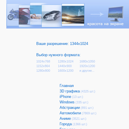
Ваше разрешение:
1344x1024
Выбор нужного формата:
1024x768
1280x1024
1680x1050
1152x864
1440x900
1920x1200
1280x800
1600x1200
и другие...
Главная
3D графика
(4325 шт.)
iPhone
(13 шт.)
Windows
(335 шт.)
Абстракции
(891 шт.)
Автомобили
(7869 шт.)
Аниме
(3521 шт.)
Города
(1366 шт.)