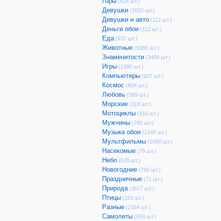
Горы
(524 шт.)
Девушки
(3502 шт.)
Девушки и авто
(112 шт.)
Деньги обои
(112 шт.)
Еда
(937 шт.)
Животные
(5086 шт.)
Знаменитости
(3468 шт.)
Игры
(1380 шт.)
Компьютеры
(607 шт.)
Космос
(804 шт.)
Любовь
(589 шт.)
Морские
(318 шт.)
Мотоциклы
(416 шт.)
Мужчины
(785 шт.)
Музыка обои
(1248 шт.)
Мультфильмы
(1090 шт.)
Насекомые
(79 шт.)
Небо
(528 шт.)
Новогодние
(790 шт.)
Праздничные
(71 шт.)
Природа
(3677 шт.)
Птицы
(183 шт.)
Разные
(2364 шт.)
Самолеты
(959 шт.)