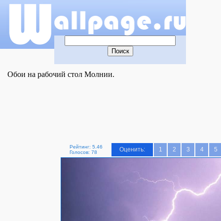
Обои на рабочий стол Молнии.
Рейтинг: 5.46
Оценить:
1
2
3
4
5
Голосов: 78