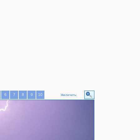
6
7
8
9
10
Увеличить: