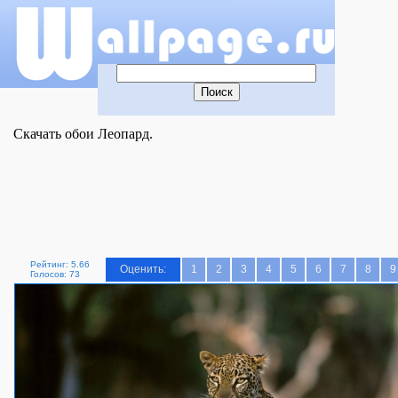
Скачать обои Леопард.
Рейтинг: 5.66
Оценить:
1
2
3
4
5
6
7
8
9
Голосов: 73