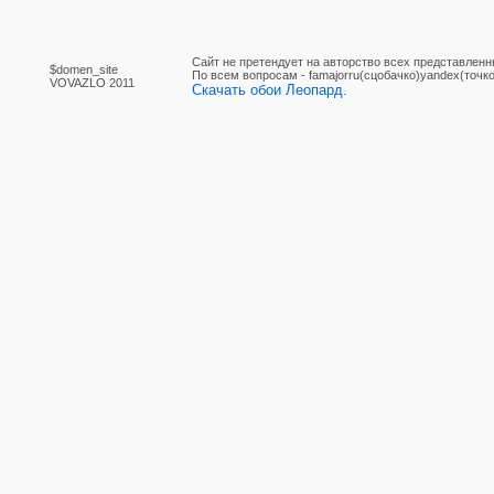
Сайт не претендует на авторство всех представленн
$domen_site
По вcем вопросам - famajorru(сцобачко)yandex(точко
VOVAZLO 2011
Скачать обои Леопард.