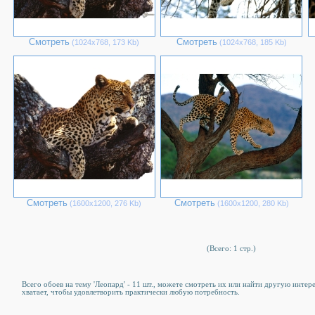
Смотреть
Смотреть
(1024х768, 173 Kb)
(1024х768, 185 Kb)
Смотреть
Смотреть
(1600х1200, 276 Kb)
(1600х1200, 280 Kb)
(Всего: 1 стр.)
Всего обоев на тему 'Леопард' - 11 шт., можете смотреть их или найти другую интер
хватает, чтобы удовлетворить практически любую потребность.