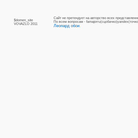
Сайт не претендует на авторство всех представленн
$domen_site
По вcем вопросам - famajorru(сцобачко)yandex(точко
VOVAZLO 2011
Леопард обои
.