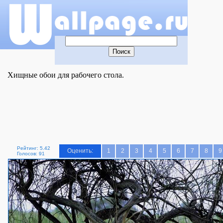
Хищные обои для рабочего стола.
Рейтинг: 5.42
Оценить:
1
2
3
4
5
6
7
8
9
Голосов: 91