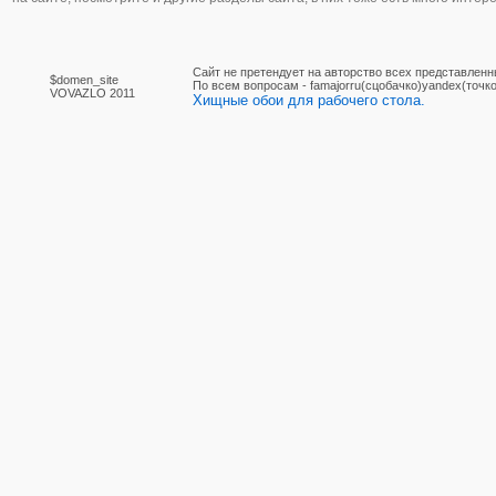
Сайт не претендует на авторство всех представленн
$domen_site
По вcем вопросам - famajorru(сцобачко)yandex(точко
VOVAZLO 2011
Хищные обои для рабочего стола.