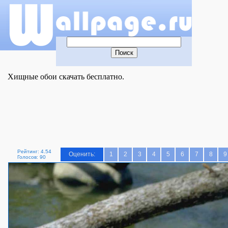
Хищные обои скачать бесплатно.
Рейтинг: 4.54
Оценить:
1
2
3
4
5
6
7
8
9
Голосов: 90