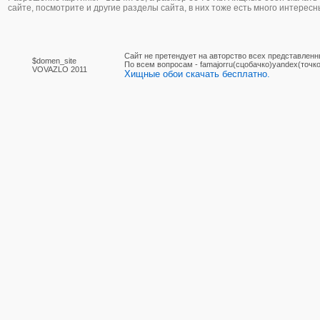
сайте, посмотрите и другие разделы сайта, в них тоже есть много интересн
Сайт не претендует на авторство всех представленн
$domen_site
По вcем вопросам - famajorru(сцобачко)yandex(точко
VOVAZLO 2011
Хищные обои скачать бесплатно.