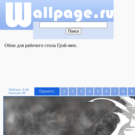
Обои для рабочего стола Грэй-мен.
Рейтинг: 5.09
Оценить:
1
2
3
4
5
6
7
8
9
Голосов: 95