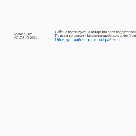
Сайт не претендует на авторство всех представлен
$domen_site
По вcем вопросам - famajorru(сцобачко)yandex(точ
VOVAZLO 2011
Обои для рабочего стола Грэй-мен.