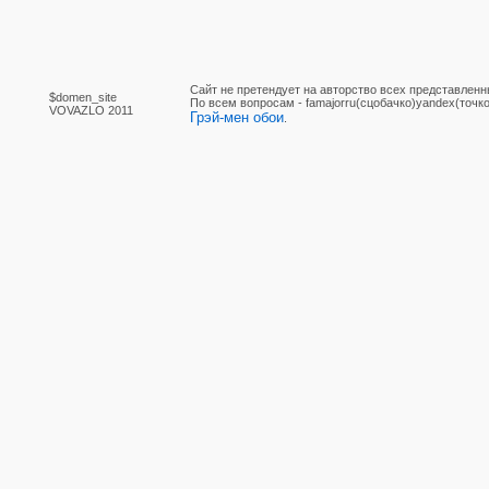
Сайт не претендует на авторство всех представленн
$domen_site
По вcем вопросам - famajorru(сцобачко)yandex(точко
VOVAZLO 2011
Грэй-мен обои
.