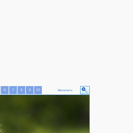
6
7
8
9
10
Увеличить: