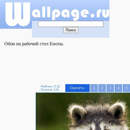
Обои на рабочий стол Еноты.
Рейтинг: 5.11
Оценить:
1
2
3
4
5
Голосов: 124