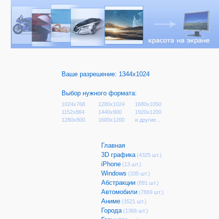
Ваше разрешение:
1344x1024
Выбор нужного формата:
1024x768
1280x1024
1680x1050
1152x864
1440x900
1920x1200
1280x800
1600x1200
и другие...
Главная
3D графика
(4325 шт.)
iPhone
(13 шт.)
Windows
(335 шт.)
Абстракции
(891 шт.)
Автомобили
(7869 шт.)
Аниме
(3521 шт.)
Города
(1366 шт.)