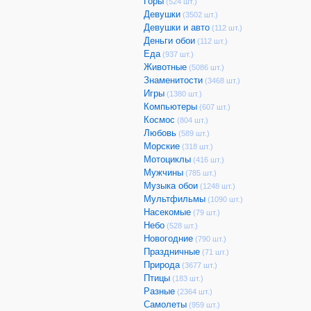
Горы
(524 шт.)
Девушки
(3502 шт.)
Девушки и авто
(112 шт.)
Деньги обои
(112 шт.)
Еда
(937 шт.)
Животные
(5086 шт.)
Знаменитости
(3468 шт.)
Игры
(1380 шт.)
Компьютеры
(607 шт.)
Космос
(804 шт.)
Любовь
(589 шт.)
Морские
(318 шт.)
Мотоциклы
(416 шт.)
Мужчины
(785 шт.)
Музыка обои
(1248 шт.)
Мультфильмы
(1090 шт.)
Насекомые
(79 шт.)
Небо
(528 шт.)
Новогодние
(790 шт.)
Праздничные
(71 шт.)
Природа
(3677 шт.)
Птицы
(183 шт.)
Разные
(2364 шт.)
Самолеты
(959 шт.)