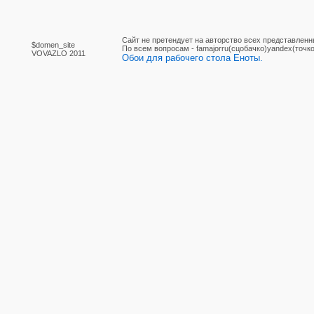
Сайт не претендует на авторство всех представленн
$domen_site
По вcем вопросам - famajorru(сцобачко)yandex(точко
VOVAZLO 2011
Обои для рабочего стола Еноты.