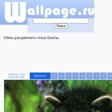
Обои для рабочего стола Еноты.
Рейтинг: 5.32
Оценить:
1
2
3
4
5
6
7
8
9
Голосов: 100