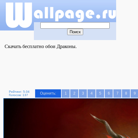
Скачать бесплатно обои Драконы.
Рейтинг: 5.04
Оценить:
1
2
3
4
5
6
7
8
9
Голосов: 137