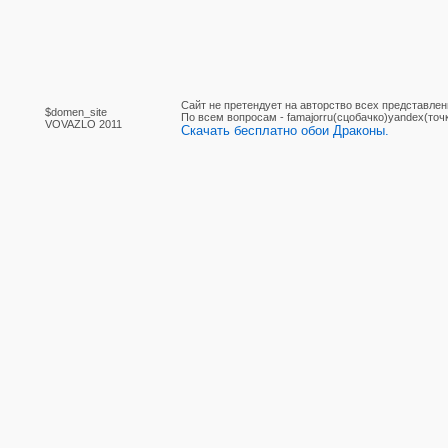
Сайт не претендует на авторство всех представлен
$domen_site
По вcем вопросам - famajorru(сцобачко)yandex(точ
VOVAZLO 2011
Скачать бесплатно обои Драконы.